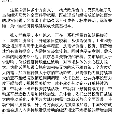
准化。
这些摆设从多个方面入手，构成政策合力，充实彰显了对
当前经济形势的全面科学把握。既处理当前经济成长傍边面对
的现实问题，又着眼于市场久远不变成长，标本兼治，远近兼
顾，为中国经济持续健康成长奠基根本。
张立群暗示，本年以来，正在一系列增量政策结果鞭策
下，我国经济底部回升迹象日益较着。从供给侧看，工业和办
事业增加率均高于上年全年程度；从需求侧看，投资、消费增
速均有较着提高，内需恢复迹象较着。同时也要留意到，需求
不脚的问题仍然凸起，供求总量失衡仍然较着。受市场供大于
求影响，价钱程度持续低位波动，对市场从体的决心压力很
大。为此必需加紧实施愈加积极无为的宏不雅政策，全方位扩
大内需，加力扭转供大于求的市场款式。只需依托力度持续加
大的宏不雅经济政策逆周期调理，依托公品、公共办事投资力
度不竭加强，规模显著扩大，就必然会带动企业订单持续添
加，带动企业出产投资持续活跃，带动就业形势持续向好，带
动居平易近收入增加持续加速。总体看，依托公品投资日益强
大的拉动感化，中国超大规模内需市场就必然会全面回暖，带
动中国经济持续回升，各方面收入增加持续加速。中国经济就
必然会进入内需持续活跃带动的经济增速不竭提拔的新增加周