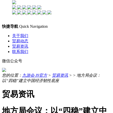
快捷导航
Quick Navigation
关于我们
贸易动态
贸易资讯
联系我们
微信公众号
您的位置：
九游会·J9官方
>
贸易资讯
> >
地方局会议：
以“四稳”建立中国经济韧性底座
贸易资讯
地方局会议：以“四稳”建立中