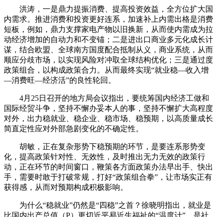
洪涛，一是鼎力提振消费、提高投资效益，全方位扩大国
内需求。推进消费和投资更好连系，加速补上内需出格是消费
短板，例如，鼎力支撑家电产物以旧换新，从而使内需成为拉
动经济增加的自动力和不变锚；二是进出口商业多元化成长计
谋，结合欧盟、全球南方国度配合抵制从义，商业系统，从而
顺应分歧市场，以实现风险对冲取全球结构优化；三是通过度
政策组合，以构成政策合力。从而最终实现“就业稳—收入增
—消费旺—经济活”的良性轮回。
4月25日召开的地方局会议指出，要统筹国内经济工做和
国际经贸斗争，坚持不懈办妥本人的事，坚持不懈扩大高程度
对外，出力稳就业、稳企业、稳市场、稳预期，以高质量成长
简直定性应对外部急剧变化的不确定性。
胡敏，正在复杂形势下稳预期的环节，是要连系形势变
化，提高政策针对性、无效性，及时推出无力无效的政策行
动，正在环节的时间窗口，鞭策各方面政策办法早出手、快出
手，需要时敢于打破常规，打好“政策组合拳”，让市场实正有
获得感，从而对预期构成积极影响。
为什么“稳就业”仍然是“四稳”之首？徐晓明指出，就业是
比国内出产总值（P）更切近平易近生福祉的“温度计”，是社