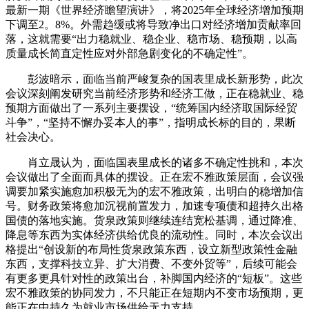
最新一期《世界经济瞻望演讲》，将2025年全球经济增加预期
下调至2。8%。外需趋缓或将导致净出口对经济增加贡献率回
落，这就需要“出力稳就业、稳企业、稳市场、稳预期，以高
质量成长简直定性应对外部急剧变化的不确定性”。
彭波暗示，面临当前严峻复杂的国表里成长新形势，此次
会议深刻阐发研究当前经济形势和经济工做，正在稳就业、稳
预期方面做出了一系列主要摆设，“统筹国内经济取国际经贸
斗争”，“坚持不懈办妥本人的事”，指明成长标的目的，果断
社会决心。
肖立晟认为，面临国表里成长的诸多不确定性挑和，本次
会议做出了全面而具体的摆设。正在宏不雅政策层面，会议强
调要加紧实施愈加积极无为的宏不雅政策，出明白的稳增加信
号。财务政策将愈加沉视前置发力，加速专项债和超持久出格
国债的落地实施。货泉政策则继续连结宽松基调，通过降准、
降息等东西为实体经济供给优良的流动性。同时，本次会议出
格提出“创设新的布局性货泉政策东西，设立新型政策性金融
东西，支撑科技立异、扩大消费、不变外贸等”，后续可能会
有更多更具针对性的政策出台，补脚国内经济的“短板”。这些
宏不雅政策的协同发力，不只能正在短期内不变市场预期，更
能正在中持久为就业市场供给无力支持。